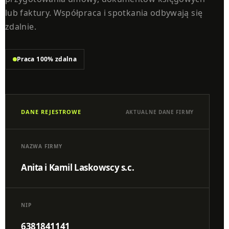
lub faktury. Współpraca i spotkania odbywają się
zdalnie.
Praca 100% zdalna
DANE REJESTROWE
AKTUALNE DANE FIRMY
NAZWA FIRMY
Anita i Kamil Laskowscy s.c.
NIP
6381841141