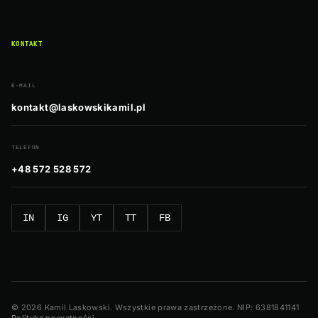
KONTAKT
E-MAIL
kontakt@laskowskikamil.pl
TELEFON
+48 572 528 572
IN
IG
YT
TT
FB
© 2026 Kamil Laskowski. Wszystkie prawa zastrzeżone. NIP: 6381841141
Polityka prywatności