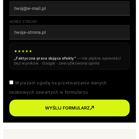
ADRES STRONY
★★★★★
„Faktyczna praca dająca efekty"
— nie piękne opowieści
bez wyników. · Google · zweryfikowana opinia
Wyrażam zgodę na przetwarzanie danych
osobowych zawartych w formularzu
WYŚLIJ FORMULARZ