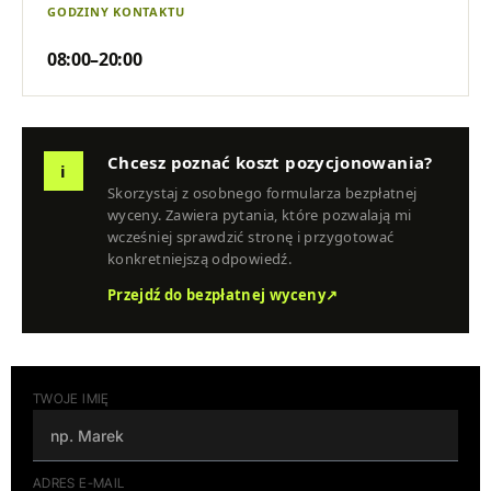
GODZINY KONTAKTU
08:00–20:00
Chcesz poznać koszt pozycjonowania?
i
Skorzystaj z osobnego formularza bezpłatnej
wyceny. Zawiera pytania, które pozwalają mi
wcześniej sprawdzić stronę i przygotować
konkretniejszą odpowiedź.
Przejdź do bezpłatnej wyceny
↗
TWOJE IMIĘ
ADRES E-MAIL