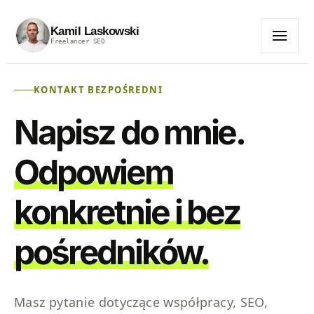
Kamil Laskowski
Freelancer SEO
MENU
KONTAKT BEZPOŚREDNI
Napisz do mnie.
Odpowiem
konkretnie i bez
pośredników.
Masz pytanie dotyczące współpracy, SEO,