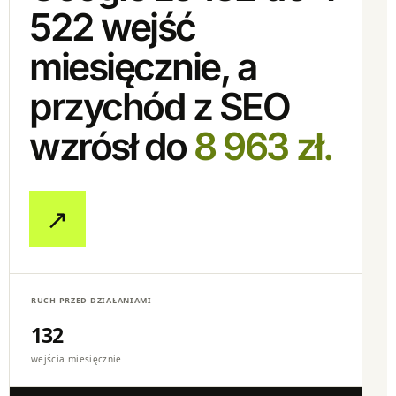
522 wejść
miesięcznie, a
przychód z SEO
wzrósł do
8 963 zł.
↗
RUCH PRZED DZIAŁANIAMI
132
wejścia miesięcznie