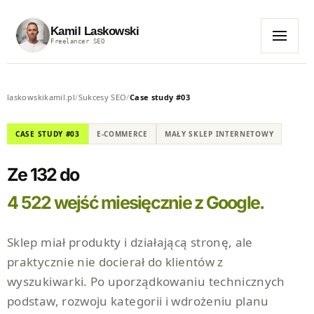
Kamil Laskowski
Freelancer SEO
MENU
laskowskikamil.pl
/
Sukcesy SEO
/
Case study #03
CASE STUDY #03
E-COMMERCE
MAŁY SKLEP INTERNETOWY
Ze 132 do
4 522 wejść miesięcznie z Google.
Sklep miał produkty i działającą stronę, ale
praktycznie nie docierał do klientów z
wyszukiwarki. Po uporządkowaniu technicznych
podstaw, rozwoju kategorii i wdrożeniu planu