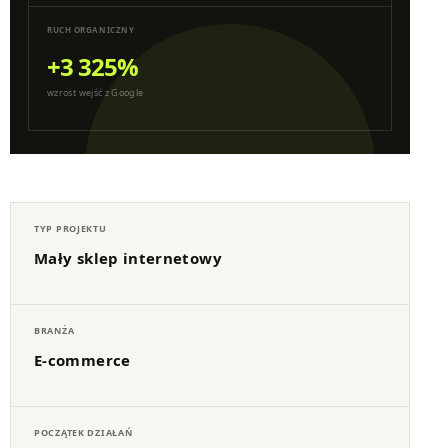
RUCH ORGANICZNY
+3 325%
wzrost wejść z Google
TYP PROJEKTU
Mały sklep internetowy
BRANŻA
E-commerce
POCZĄTEK DZIAŁAŃ