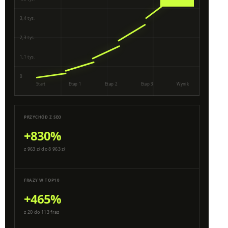
3,4 tys.
2,3 tys.
1,1 tys.
0
Start
Etap 1
Etap 2
Etap 3
Wynik
PRZYCHÓD Z SEO
+830%
z 963 zł do 8 963 zł
FRAZY W TOP10
+465%
z 20 do 113 fraz