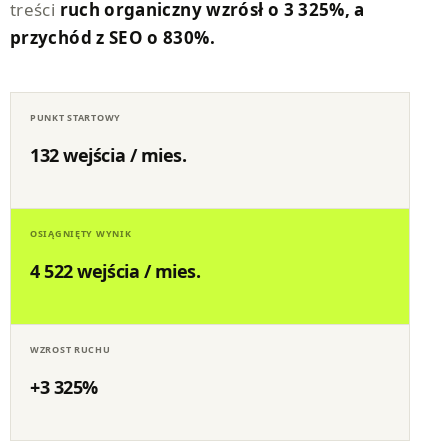
treści
ruch organiczny wzrósł o 3 325%, a
przychód z SEO o 830%.
PUNKT STARTOWY
132 wejścia / mies.
OSIĄGNIĘTY WYNIK
4 522 wejścia / mies.
WZROST RUCHU
+3 325%