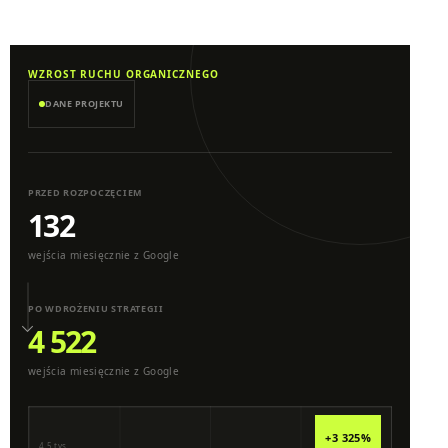
WZROST RUCHU ORGANICZNEGO
DANE PROJEKTU
PRZED ROZPOCZĘCIEM
132
wejścia miesięcznie z Google
PO WDROŻENIU STRATEGII
4 522
wejścia miesięcznie z Google
+3 325%
4,5 tys.