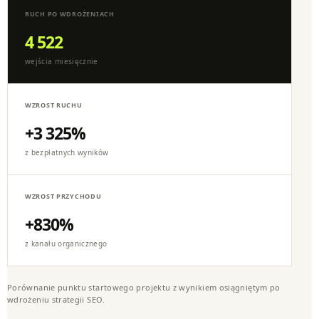
RUCH PO WDROŻENIACH
4 522
wejścia miesięcznie
WZROST RUCHU
+3 325%
z bezpłatnych wyników
WZROST PRZYCHODU
+830%
z kanału organicznego
Porównanie punktu startowego projektu z wynikiem osiągniętym po
wdrożeniu strategii SEO.