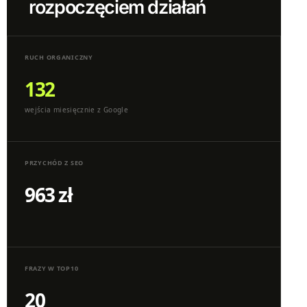
rozpoczęciem działań
RUCH ORGANICZNY
132
wejścia miesięcznie z Google
PRZYCHÓD Z SEO
963 zł
FRAZY W TOP10
20