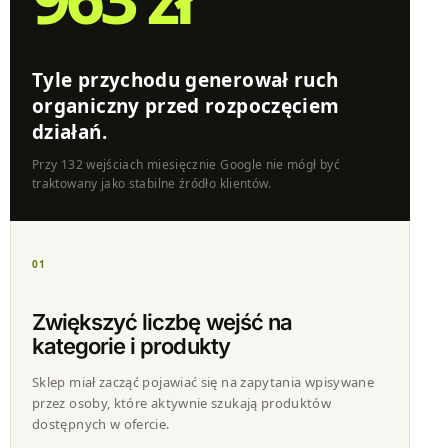
Tyle przychodu generował ruch
organiczny przed rozpoczęciem
działań.
Przy 132 wejściach miesięcznie Google nie mógł być
traktowany jako stabilne źródło klientów.
01
Zwiększyć liczbę wejść na
kategorie i produkty
Sklep miał zacząć pojawiać się na zapytania wpisywane
przez osoby, które aktywnie szukają produktów
dostępnych w ofercie.