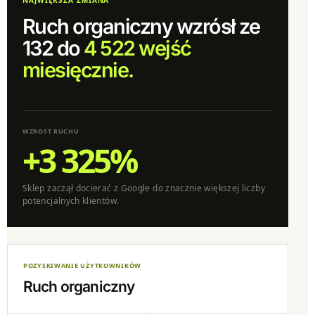
NAJWIĘKSZA ZMIANA
Ruch organiczny wzrósł ze
132 do
4 522 wejść
miesięcznie.
WZROST RUCHU
+3 325%
Sklep zaczął docierać z Google do znacznie większej liczby
potencjalnych klientów.
POZYSKIWANIE UŻYTKOWNIKÓW
Ruch organiczny