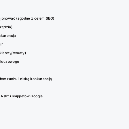
cjonować (zgodne z celem SEO)
zędzia)
nkurencja
l"
lastry/tematy)
 kluczowego
łem ruchu i niską konkurencją
 Ask” i snippetów Google