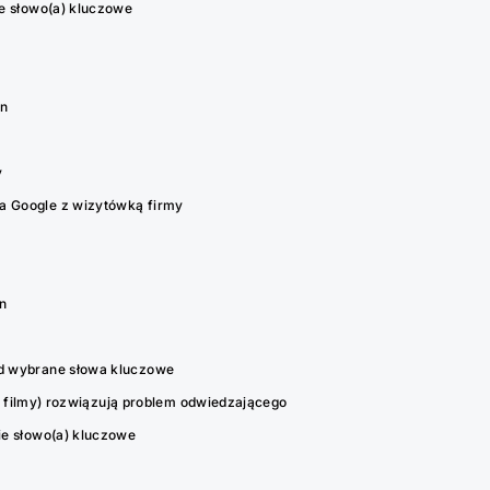
e słowo(a) kluczowe
on
y
a Google z wizytówką firmy
n
d wybrane słowa kluczowe
a, filmy) rozwiązują problem odwiedzającego
ie słowo(a) kluczowe