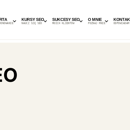
RTA
KURSY SEO
SUKCESY SEO
O MNIE
KONTAK
JONOWANIE
NAUCZ SIĘ SEO
MOICH KLIENTÓW
POZNAJ MNIE
ODPOWIADAM
EO