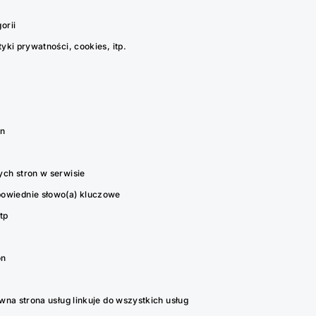
orii
tyki prywatności, cookies, itp.
on
nych stron w serwisie
powiednie słowo(a) kluczowe
tp
on
łówna strona usług linkuje do wszystkich usług