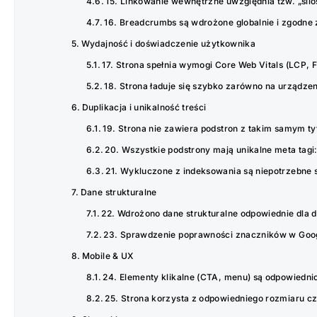
15. Linkowanie wewnętrzne uwzględnia tzw. „sil
16. Breadcrumbs są wdrożone globalnie i zgodne z
Wydajność i doświadczenie użytkownika
17. Strona spełnia wymogi Core Web Vitals (LCP, F
18. Strona ładuje się szybko zarówno na urządzen
Duplikacja i unikalność treści
19. Strona nie zawiera podstron z takim samym t
20. Wszystkie podstrony mają unikalne meta tagi: t
21. Wykluczone z indeksowania są niepotrzebne s
Dane strukturalne
22. Wdrożono dane strukturalne odpowiednie dla d
23. Sprawdzenie poprawności znaczników w Googl
Mobile & UX
24. Elementy klikalne (CTA, menu) są odpowiedni
25. Strona korzysta z odpowiedniego rozmiaru cz