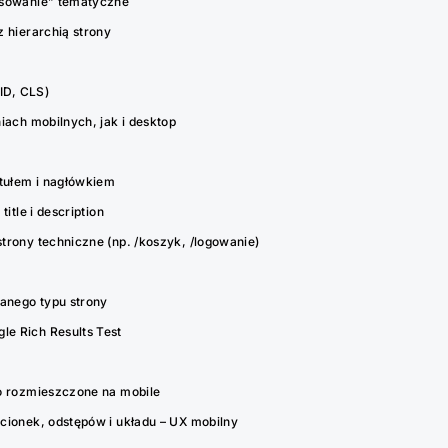
osowanie” tematyczne
 hierarchią strony
ID, CLS)
iach mobilnych, jak i desktop
ytułem i nagłówkiem
itle i description
trony techniczne (np. /koszyk, /logowanie)
anego typu strony
e Rich Results Test
o rozmieszczone na mobile
cionek, odstępów i układu – UX mobilny