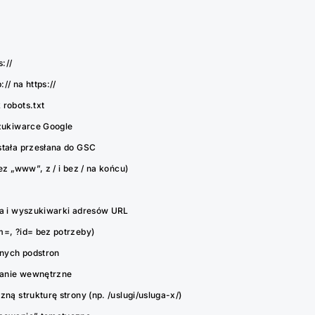
://
// na https://
 robots.txt
szukiwarce Google
stała przesłana do GSC
ez „www”, z / i bez / na końcu)
ka i wyszukiwarki adresów URL
m=, ?id= bez potrzeby)
żnych podstron
wanie wewnętrzne
ną strukturę strony (np. /uslugi/usluga-x/)