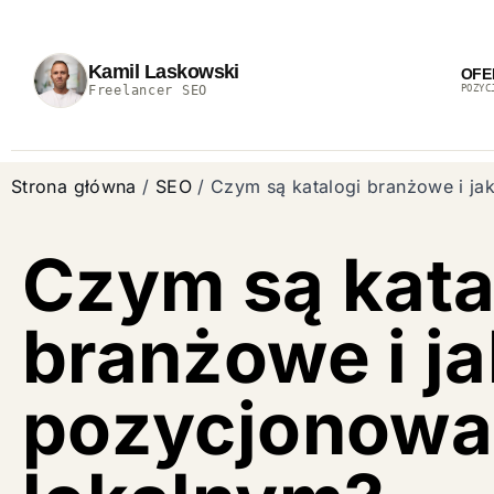
Kamil Laskowski
OFE
Freelancer SEO
POZYC
Strona główna
/
SEO
/
Czym są katalogi branżowe i j
Czym są kata
branżowe i j
pozycjonowa