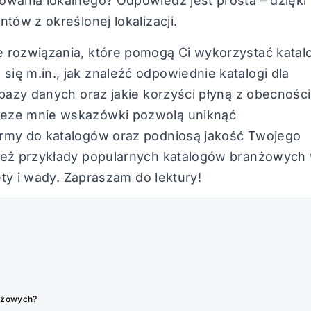
owania lokalnego? Odpowiedź jest prosta – dzięki
tów z określonej lokalizacji.
 rozwiązania, które pomogą Ci wykorzystać katal
ę m.in., jak znaleźć odpowiednie katalogi dla
 bazy danych oraz jakie korzyści płyną z obecnośc
zeze mnie wskazówki pozwolą uniknąć
irmy do katalogów oraz podniosą jakość Twojego
nież przykłady popularnych katalogów branżowych
ety i wady. Zapraszam do lektury!
anżowych?