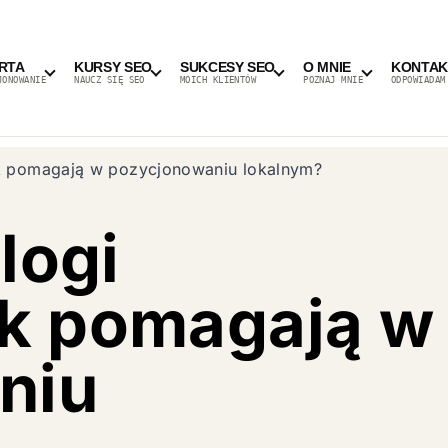
RTA
KURSY SEO
SUKCESY SEO
O MNIE
KONTAK
JONOWANIE
NAUCZ SIĘ SEO
MOICH KLIENTÓW
POZNAJ MNIE
ODPOWIADAM
ak pomagają w pozycjonowaniu lokalnym?
logi
ak pomagają w
niu