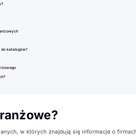
y?
ranżowych
y do katalogów?
ranżowego
ch?
 branżowe?
anych, w których znajdują się informacje o firmac