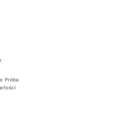
m
: Próba
artości