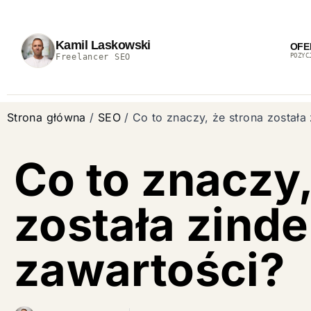
Kamil Laskowski
OFE
Freelancer SEO
POZYC
Strona główna
/
SEO
/
Co to znaczy, że strona został
Co to znaczy,
została zind
zawartości?