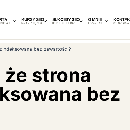
RTA
KURSY SEO
SUKCESY SEO
O MNIE
KONTAK
JONOWANIE
NAUCZ SIĘ SEO
MOICH KLIENTÓW
POZNAJ MNIE
ODPOWIADAM
a zindeksowana bez zawartości?
 że strona
eksowana bez