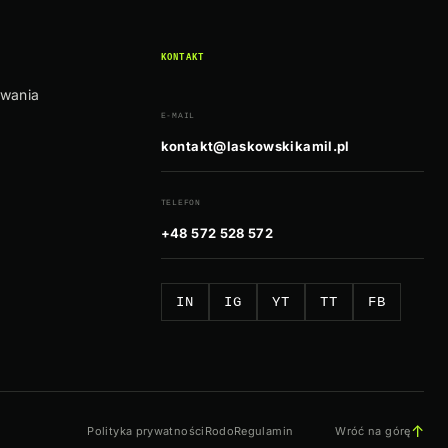
KONTAKT
owania
E-MAIL
kontakt@laskowskikamil.pl
TELEFON
+48 572 528 572
IN
IG
YT
TT
FB
↑
Polityka prywatności
Rodo
Regulamin
Wróć na górę