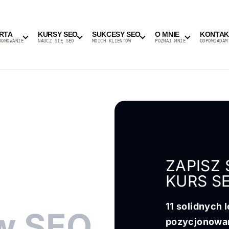
RTA
KURSY SEO
SUKCESY SEO
O MNIE
KONTAK
JONOWANIE
NAUCZ SIĘ SEO
MOICH KLIENTÓW
POZNAJ MNIE
ODPOWIADAM
ZAPISZ
KURS S
11 solidnych 
w SEO
pozycjonowa