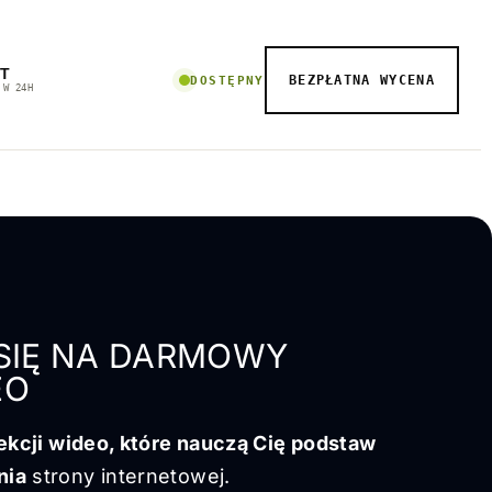
T
BEZPŁATNA WYCENA
DOSTĘPNY
 W 24H
 SIĘ NA DARMOWY
EO
lekcji wideo, które nauczą Cię podstaw
nia
strony internetowej.