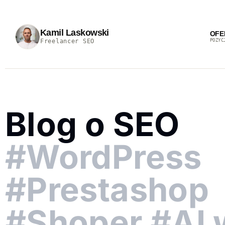
Kamil Laskowski
OFE
Freelancer SEO
POZYC
Blog o SEO
#WordPress
#Prestashop
#Shoper #AI 