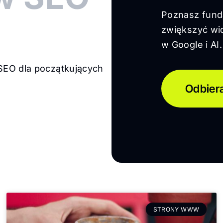
Poznasz fund
zwiększyć wid
w Google i AI.
SEO dla początkujących
Odbier
STRONY WWW